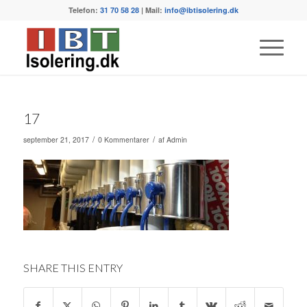
Telefon:
31 70 58 28
| Mail:
info@ibtisolering.dk
17
/
/
september 21, 2017
0 Kommentarer
af
Admin
SHARE THIS ENTRY