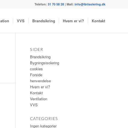
Telefon:
31 70 58 28
| Mail:
info@ibtisolering.dk
lation
VVS
Brandsikring
Hvem er vi?
Kontakt
SIDER
Brandsikring
Bygningsisolering
cookies
Forside
henvendelse
Hvem er vi?
Kontakt
Ventilation
VVS
CATEGORIES
Ingen kategorier