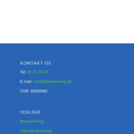
KONTAKT OS
Tel:
31 70 58 28
E-mail:
info@ibtisolering.dk
CVR: 33205562
YDELSER
Brandsikring
Teknisk Isolering