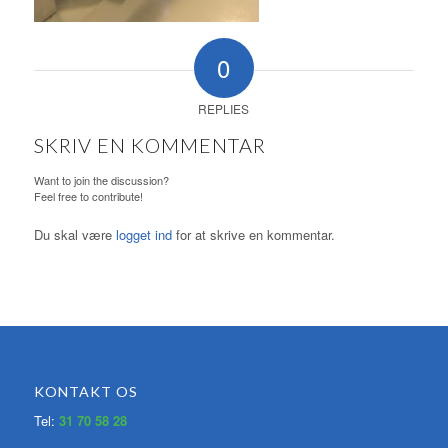
0
REPLIES
SKRIV EN KOMMENTAR
Want to join the discussion?
Feel free to contribute!
Du skal være
logget ind
for at skrive en kommentar.
KONTAKT OS
Tel:
31 70 58 28