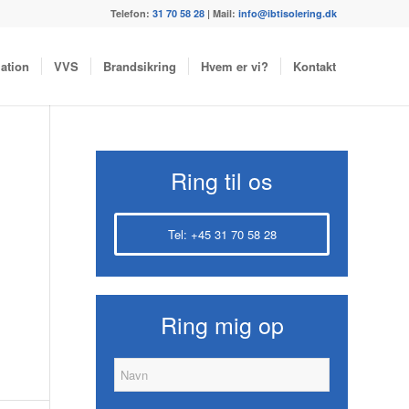
Telefon:
31 70 58 28
| Mail:
info@ibtisolering.dk
lation
VVS
Brandsikring
Hvem er vi?
Kontakt
Ring til os
Tel: +45 31 70 58 28
Ring mig op