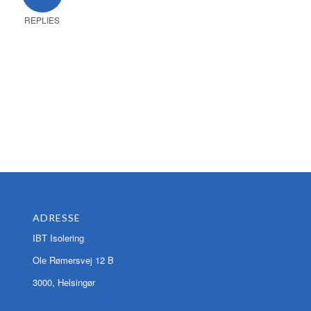
REPLIES
ADRESSE
IBT Isolering
Ole Rømersvej 12 B
3000, Helsingør