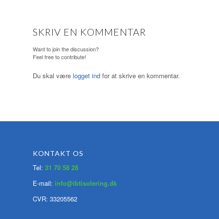
SKRIV EN KOMMENTAR
Want to join the discussion?
Feel free to contribute!
Du skal være
logget ind
for at skrive en kommentar.
KONTAKT OS
Tel:
31 70 58 28
E-mail:
info@ibtisolering.dk
CVR: 33205562