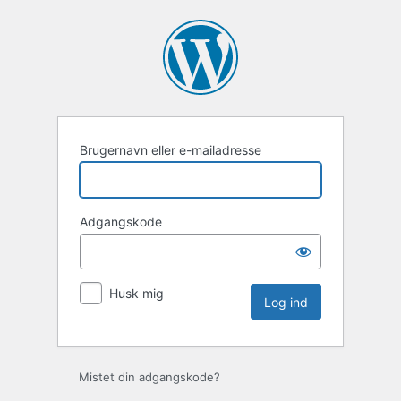
Log
ind
Brugernavn eller e-mailadresse
Adgangskode
Husk mig
Mistet din adgangskode?